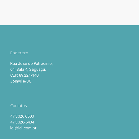
Endereço
Rua José do Patrocínio,
64, Sala 4, Saguaçú.
CEP: 89.221-140
Joinville/SC.
Contatos
47 3026 6500
47 3026-6434
ldi@ldi.com.br