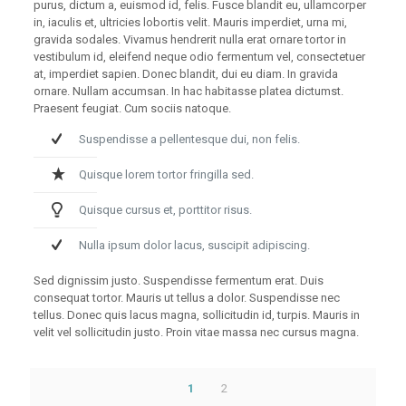
purus, dictum a, euismod id, felis. Fusce blandit eu, ullamcorper
in, iaculis et, ultricies lobortis velit. Mauris imperdiet, urna mi,
gravida sodales. Vivamus hendrerit nulla erat ornare tortor in
vestibulum id, eleifend neque odio fermentum vel, consectetuer
at, imperdiet sapien. Donec blandit, dui eu diam. In gravida
ornare. Nullam accumsan. In hac habitasse platea dictumst.
Praesent feugiat. Cum sociis natoque.
Suspendisse a pellentesque dui, non felis.
Quisque lorem tortor fringilla sed.
Quisque cursus et, porttitor risus.
Nulla ipsum dolor lacus, suscipit adipiscing.
Sed dignissim justo. Suspendisse fermentum erat. Duis
consequat tortor. Mauris ut tellus a dolor. Suspendisse nec
tellus. Donec quis lacus magna, sollicitudin id, turpis. Mauris in
velit vel sollicitudin justo. Proin vitae massa nec cursus magna.
1
2