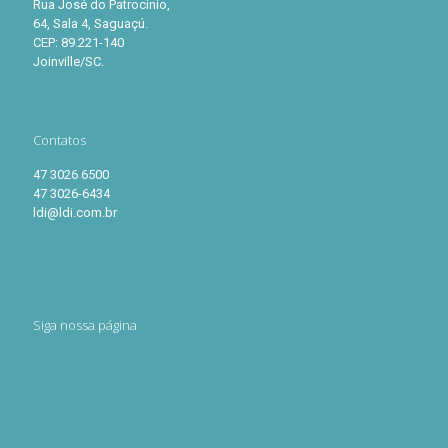
Rua José do Patrocínio,
64, Sala 4, Saguaçú.
CEP: 89.221-140
Joinville/SC.
Contatos
47 3026 6500
47 3026-6434
ldi@ldi.com.br
Siga nossa página