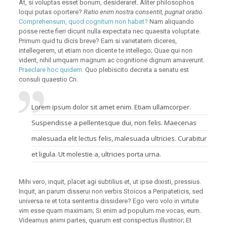
At, si voluptas esset bonum, desideraret. Aliter philosophos
loqui putas oportere?
Ratio enim nostra consentit, pugnat oratio.
Comprehensum, quod cognitum non habet?
Nam aliquando
posse recte fieri dicunt nulla expectata nec quaesita voluptate.
Primum quid tu dicis breve? Eam si varietatem diceres,
intellegerem, ut etiam non dicente te intellego; Quae qui non
vident, nihil umquam magnum ac cognitione dignum amaverunt.
Praeclare hoc quidem.
Quo plebiscito decreta a senatu est
consuli quaestio Cn.
Lorem ipsum dolor sit amet enim. Etiam ullamcorper.
Suspendisse a pellentesque dui, non felis. Maecenas
malesuada elit lectus felis, malesuada ultricies. Curabitur
et ligula. Ut molestie a, ultricies porta urna.
Mihi vero, inquit, placet agi subtilius et, ut ipse dixisti, pressius.
Inquit, an parum disserui non verbis Stoicos a Peripateticis, sed
universa re et tota sententia dissidere? Ego vero volo in virtute
vim esse quam maximam; Si enim ad populum me vocas, eum.
Videamus animi partes, quarum est conspectus illustrior; Et