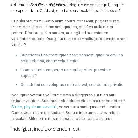
extremum;
Sed ille, ut dixi, vitiose.
Negat esse eam, inquit, propter
se expetendam. Quid est, quod ab ea absolvi et perfici debeat?
Ut pulsi recurrant? Ratio enim nostra consentit, pugnat oratio.
Plane idem, inquit, et maxima quidem, qua fieri nulla maior
potest. Diodorus, eius auditor, adiungit ad honestatem
vacuitatem doloris. Qua igitur re ab deo vincitur, si aeternitate non
vincitur?
Superiores tres erant, quae esse possent, quarum est una
sola defensa, eaque vehementer.
Istam voluptatem perpetuam quis potest praestare
sapienti?
Quia dolori non voluptas contraria est, sed doloris privatio.
Non igitur potestis voluptate omnia dirigentes aut tueri aut
retinere virtutem. Summus dolor plures dies manere non potest?
Strato, physicum se voluit
, ec vero alia sunt quaerenda contra
Carneadeam illam sententiam. Bonum incolumis acies: misera
caecitas. Aliter enim nosmet ipsos nosse non possumus.
Inde igitur, inquit, ordiendum est.