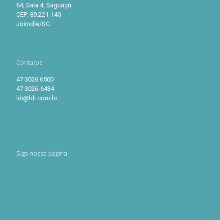
64, Sala 4, Saguaçú.
CEP: 89.221-140
Joinville/SC.
Contatos
47 3026 6500
47 3026-6434
ldi@ldi.com.br
Siga nossa página